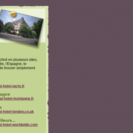
cliné en plusieurs sites,
lie, l'Espagne, le
de trouver simplement
-hotel-paris.fr
tagne
al-hotel-montagne.fr
s
l-hotel-london.co.uk
lleurs...
l-hotel-worldwide.com