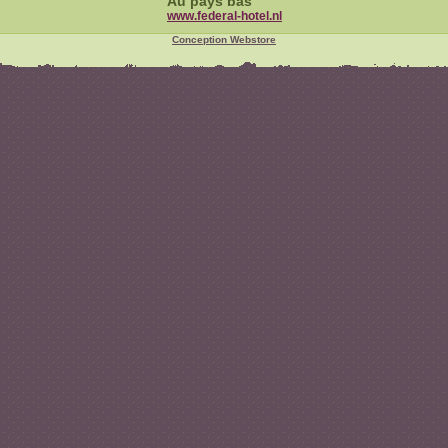
Au pays bas
www.federal-hotel.nl
Conception Webstore