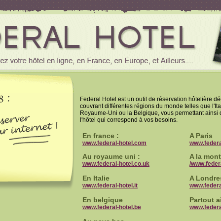
Federal Hotel est un outil de réservation hôtelière dé
couvrant différentes régions du monde telles que l'Ita
Royaume-Uni ou la Belgique, vous permettant ainsi 
l'hôtel qui correspond à vos besoins.
En france :
A Paris
www.federal-hotel.com
www.federal
Au royaume uni :
A la mon
www.federal-hotel.co.uk
/www.feder
En Italie
A Londre
www.federal-hotel.it
www.federa
En belgique
Partout ai
www.federal-hotel.be
www.federa